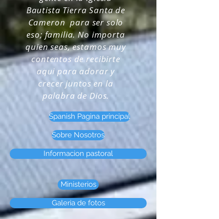
Bautista Tierra Santa de
Cameron para ser solo
eso; familia. No importa
quien seas, estamos muy
contentos de recibirte
aqui para adorar y
crecer juntos en la
palabra de Dios.
Spanish Pagina principal
Sobre Nosotros
Informacion pastoral
Ministerios
Galeria de fotos