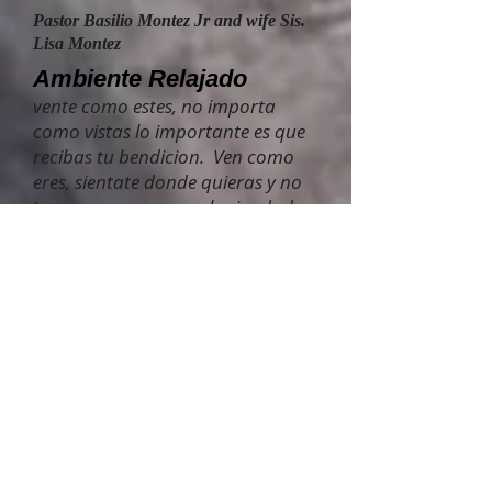
Pastor Basilio Montez Jr and wife Sis.
Lisa Montez
​Ambiente Relajado
vente como estes, no importa
como vistas lo importante es que
recibas tu bendicion. Ven como
eres, sientate donde quieras y no
te preocupes que cualquier duda
que tengas te podremos ayudar
​Ensenanza Biblica
:
Cada semana el Pastor
Montez trae un mensaje de
las Escrituras, mientras que
al mismo tiempo habla de
los eventos, preocupaciones
y complejidad cultural que
enfrentamos como cristianos