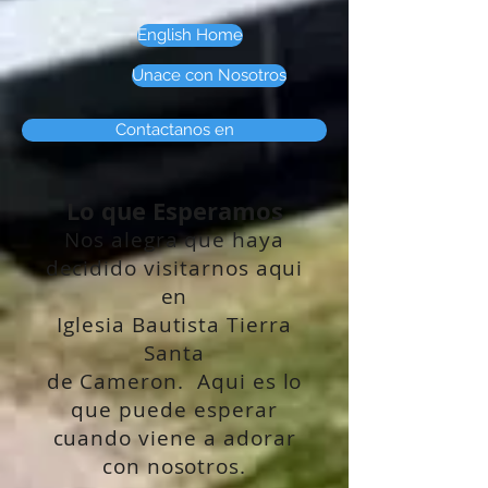
English Home
Unace con Nosotros
Contactanos en
Lo que Esperamos
Nos alegra que haya
decidido visitarnos aqui
en
Iglesia Bautista Tierra
Santa
de Cameron. Aqui es lo
que puede esperar
cuando viene a adorar
con nosotros.